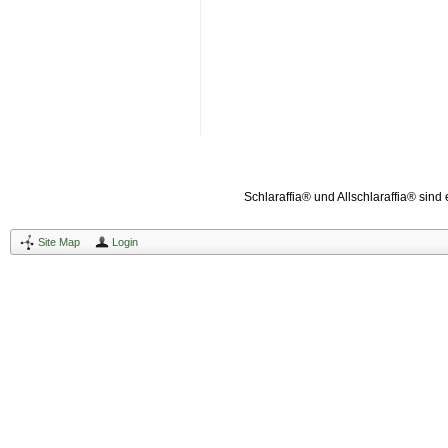
Schlaraffia® und Allschlaraffia® sind
Site Map
Login