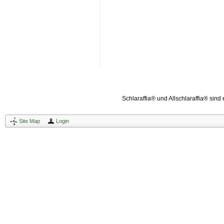
Schlaraffia® und Allschlaraffia® sind
Site Map
Login