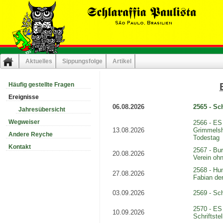
Aktuelles
Sippungsfolge
Artikel
Häufig gestellte Fragen
Ereignisse
06.08.2026
2565 - Sc
Jahresübersicht
Wegweiser
2566 - ES
13.08.2026
Grimmelsha
Andere Reyche
Todestag
Kontakt
2567 - Bur
20.08.2026
Verein ohn
2568 - Hu
27.08.2026
Fabian der
03.09.2026
2569 - Sch
2570 - ES 
10.09.2026
Schriftste