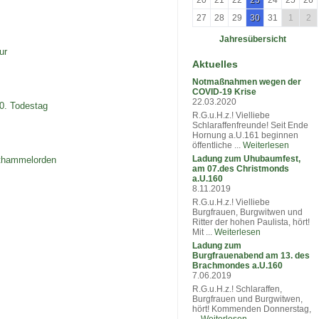
20
21
22
23
24
25
26
27
28
29
30
31
1
2
Jahresübersicht
ur
Aktuelles
Notmaßnahmen wegen der
COVID-19 Krise
22.03.2020
00. Todestag
R.G.u.H.z.! Vielliebe
Schlaraffenfreunde! Seit Ende
Hornung a.U.161 beginnen
öffentliche ...
Weiterlesen
Ladung zum Uhubaumfest,
ithammelorden
am 07.des Christmonds
a.U.160
8.11.2019
R.G.u.H.z.! Vielliebe
Burgfrauen, Burgwitwen und
Ritter der hohen Paulista, hört!
Mit ...
Weiterlesen
Ladung zum
Burgfrauenabend am 13. des
Brachmondes a.U.160
7.06.2019
R.G.u.H.z.! Schlaraffen,
Burgfrauen und Burgwitwen,
hört! Kommenden Donnerstag,