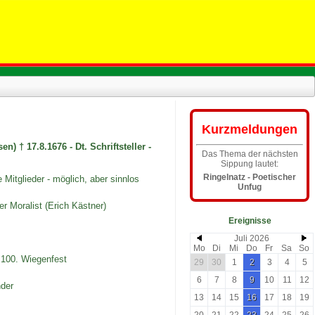
Kurzmeldungen
 † 17.8.1676 - Dt. Schriftsteller -
Das Thema der nächsten
Sippung lautet:
Ringelnatz - Poetischer
Mitglieder - möglich, aber sinnlos
Unfug
r Moralist (Erich Kästner)
Ereignisse
Juli 2026
Mo
Di
Mi
Do
Fr
Sa
So
- 100. Wiegenfest
29
30
1
2
3
4
5
6
7
8
9
10
11
12
nder
13
14
15
16
17
18
19